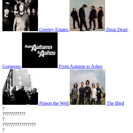
Greeley Estates
Drop Dead,
Gorgeous
From Autumn to Ashes
Poison the Well
The Bled
?
???????????
?
????????????????
?