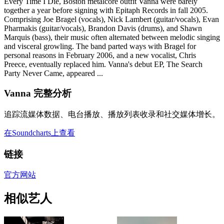
Every Time I Die, Boston metalcore outfit Vanna were barely
together a year before signing with Epitaph Records in fall 2005.
Comprising Joe Bragel (vocals), Nick Lambert (guitar/vocals), Evan
Pharmakis (guitar/vocals), Brandon Davis (drums), and Shawn
Marquis (bass), their music often alternated between melodic singing
and visceral growling. The band parted ways with Bragel for
personal reasons in February 2006, and a new vocalist, Chris
Preece, eventually replaced him. Vanna's debut EP, The Search
Party Never Came, appeared ...
Vanna 完整分析
追踪流媒体数据、电台播放、播放列表收录和社交媒体增长。
在Soundcharts上查看
链接
官方网站
相似艺人