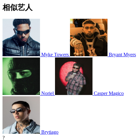
相似艺人
Myke Towers
Bryant Myers
Noriel
Casper Magico
Brytiago
?