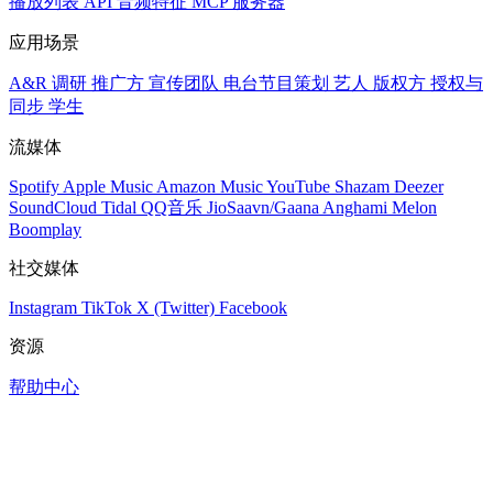
播放列表
API
音频特征
MCP 服务器
应用场景
A&R 调研
推广方
宣传团队
电台节目策划
艺人
版权方
授权与
同步
学生
流媒体
Spotify
Apple Music
Amazon Music
YouTube
Shazam
Deezer
SoundCloud
Tidal
QQ音乐
JioSaavn/Gaana
Anghami
Melon
Boomplay
社交媒体
Instagram
TikTok
X (Twitter)
Facebook
资源
帮助中心