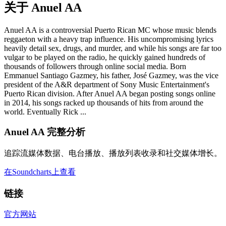
关于 Anuel AA
Anuel AA is a controversial Puerto Rican MC whose music blends
reggaeton with a heavy trap influence. His uncompromising lyrics
heavily detail sex, drugs, and murder, and while his songs are far too
vulgar to be played on the radio, he quickly gained hundreds of
thousands of followers through online social media. Born
Emmanuel Santiago Gazmey, his father, José Gazmey, was the vice
president of the A&R department of Sony Music Entertainment's
Puerto Rican division. After Anuel AA began posting songs online
in 2014, his songs racked up thousands of hits from around the
world. Eventually Rick ...
Anuel AA 完整分析
追踪流媒体数据、电台播放、播放列表收录和社交媒体增长。
在Soundcharts上查看
链接
官方网站