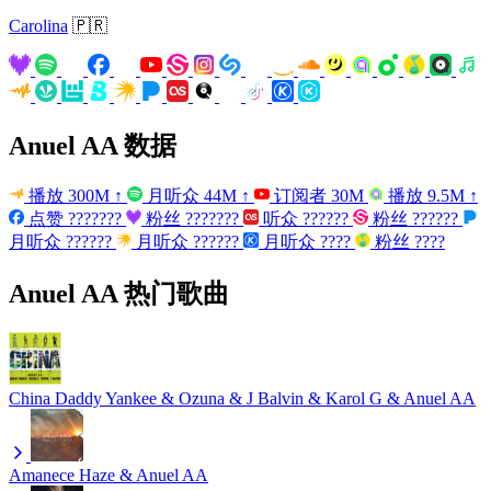
Carolina
🇵🇷
Anuel AA 数据
播放
300M
↑
月听众
44M
↑
订阅者
30M
播放
9.5M
↑
点赞
???????
粉丝
???????
听众
??????
粉丝
??????
月听众
??????
月听众
??????
月听众
????
粉丝
????
Anuel AA 热门歌曲
China
Daddy Yankee & Ozuna & J Balvin & Karol G & Anuel AA
Amanece
Haze & Anuel AA