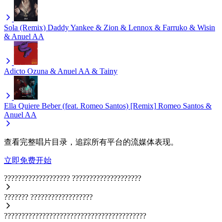
Sola (Remix)
Daddy Yankee & Zion & Lennox & Farruko & Wisin
& Anuel AA
Adicto
Ozuna & Anuel AA & Tainy
Ella Quiere Beber (feat. Romeo Santos) [Remix]
Romeo Santos &
Anuel AA
查看完整唱片目录，追踪所有平台的流媒体表现。
立即免费开始
???????????????????
????????????????????
???????
??????????????????
?????????????????????????????????????????