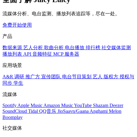
流媒体分析、电台监测、播放列表追踪等，尽在一处。
免费开始使用
产品
数据来源
艺人分析
歌曲分析
电台播放
排行榜
社交媒体监测
播放列表
API
音频特征
MCP 服务器
应用场景
A&R 调研
推广方
宣传团队
电台节目策划
艺人
版权方
授权与
同步
学生
流媒体
Spotify
Apple Music
Amazon Music
YouTube
Shazam
Deezer
SoundCloud
Tidal
QQ音乐
JioSaavn/Gaana
Anghami
Melon
Boomplay
社交媒体