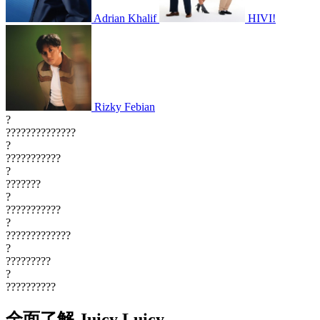
Adrian Khalif
HIVI!
Rizky Febian
?
??????????????
?
???????????
?
???????
?
???????????
?
?????????????
?
?????????
?
??????????
全面了解 Juicy Luicy