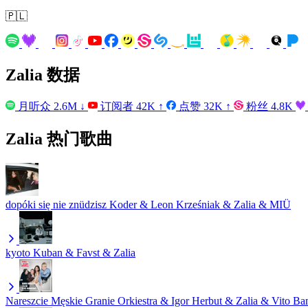
🇵🇱
Zalia 数据
月听众
2.6M
↓
订阅者
42K
↑
点赞
32K
↑
粉丝
4.8K
Zalia 热门歌曲
dopóki się nie znüdzisz
Koder & Leon Krześniak & Zalia & MIÜ
kyoto
Kuban & Favst & Zalia
Nareszcie
Męskie Granie Orkiestra & Igor Herbut & Zalia & Vito B