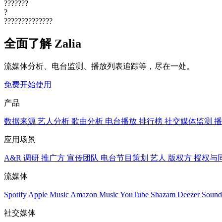
???????
?
??????????????
全面了解 Zalia
流媒体分析、电台监测、播放列表追踪等，尽在一处。
免费开始使用
产品
数据来源
艺人分析
歌曲分析
电台播放
排行榜
社交媒体监测
播
应用场景
A&R 调研
推广方
宣传团队
电台节目策划
艺人
版权方
授权与
流媒体
Spotify
Apple Music
Amazon Music
YouTube
Shazam
Deezer
Sound
社交媒体