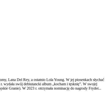
nomy, Lana Del Rey, a ostatnio Lola Young. W jej piosenkach słychać
r. wydała swój debiutancki album „kocham i tęsknię”. W swojej
ęskie Granie). W 2023 r. otrzymała nominację do nagrody Fryder...