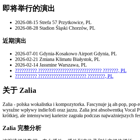
即将举行的演出
2026-08-15
Strefa 57
Przytkowice, PL
2026-08-28
Stadion Śląski
Chorzów, PL
近期演出
2026-07-01
Gdynia-Kosakowo Airport
Gdynia, PL
2026-02-21
Zmiana Klimatu
Białystok, PL
2026-02-14
Jassmine
Warszawa, PL
??????????
?????????????????????????????
???????, PL
??????????
??????????????????????
????????, PL
关于 Zalia
Zalia - polska wokalistka i kompozytorka. Fascynuje ją alt-pop, pop
wyraźne wpływy indie/lofi oraz jazzu. Zalia jest absolwentką Voca
krótkiej, ale intensywnej karierze zagrała podczas najważniejszych 
Zalia 完整分析