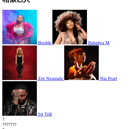
Boohle
Babalwa M
Zee Nxumalo
Nia Pearl
Sir Trill
?
???????