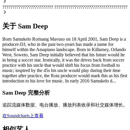
?????????????????????????
????????????????????????????????????
关于 Sam Deep
Born Samukelo Rorisang Mavuso on 18 April 2001, Sam Deep is a
producer-DJ, who in the past two-years has made a name for
himself within the Amapiano landscape. Born in Killarney, Orlando
West, Soweto, Sam Deep initially believed that his future would lie
in being a soccer star. Ironically, it was the drives back from soccer
practice with his uncle that would shift his focus from football to
music; inspired by the 45s his uncle would play during their time
together after practice, the Rota producer would mark this as his first
introduction to his love for music. In early 2016 Samukelo d...
Sam Deep 完整分析
追踪流媒体数据、电台播放、播放列表收录和社交媒体增长。
在Soundcharts上查看
相似艺人