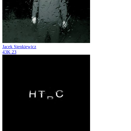
Jacek Sienkiewicz
43K
23