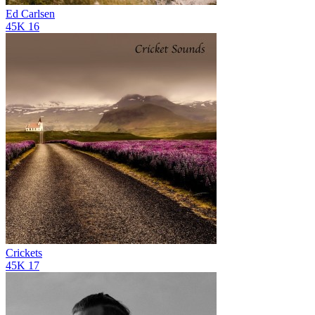
Ed Carlsen
45K
16
Crickets
45K
17