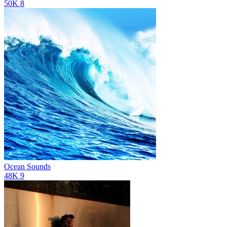
50K
8
Ocean Sounds
48K
9