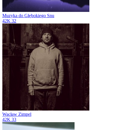
Muzyka do Głębokiego Snu
42K
32
Wacław Zimpel
42K
33