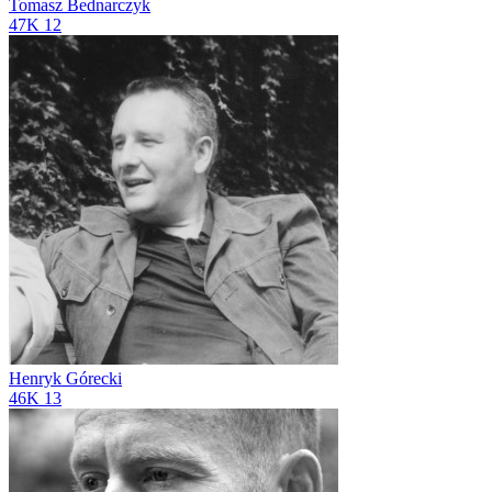
Tomasz Bednarczyk
47K
12
Henryk Górecki
46K
13