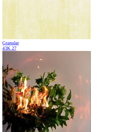
Granular
43K
27