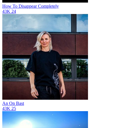
How To Disappear Completely
43K
24
An On Bast
43K
25