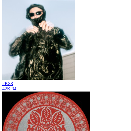
2K88
42K
34