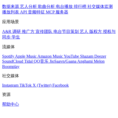
数据来源
艺人分析
歌曲分析
电台播放
排行榜
社交媒体监测
播放列表
API
音频特征
MCP 服务器
应用场景
A&R 调研
推广方
宣传团队
电台节目策划
艺人
版权方
授权与
同步
学生
流媒体
Spotify
Apple Music
Amazon Music
YouTube
Shazam
Deezer
SoundCloud
Tidal
QQ音乐
JioSaavn/Gaana
Anghami
Melon
Boomplay
社交媒体
Instagram
TikTok
X (Twitter)
Facebook
资源
帮助中心