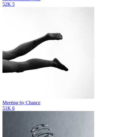
52K
5
Meeting by Chance
51K
6