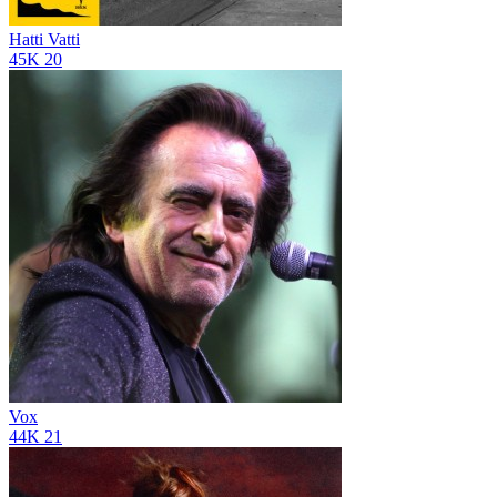
Hatti Vatti
45K
20
Vox
44K
21