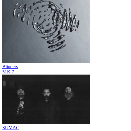
Blinders
51K
7
SUMAC