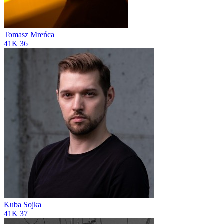
Tomasz Mreńca
41K
36
Kuba Sojka
41K
37