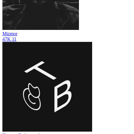
Mizmor
47K
11