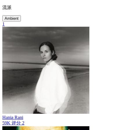
流派
Ambient
1
Hania Rani
59K
评分
2