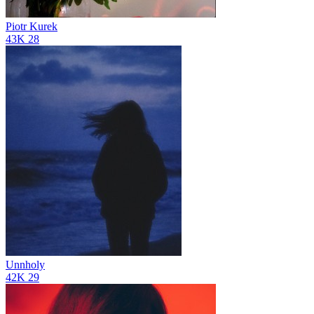
Piotr Kurek
43K
28
Unnholy
42K
29