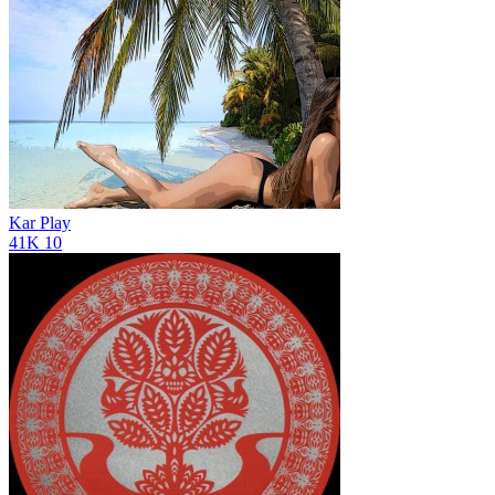
Kar Play
41K
10