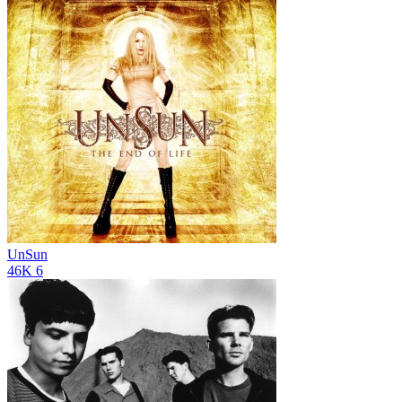
UnSun
46K
6