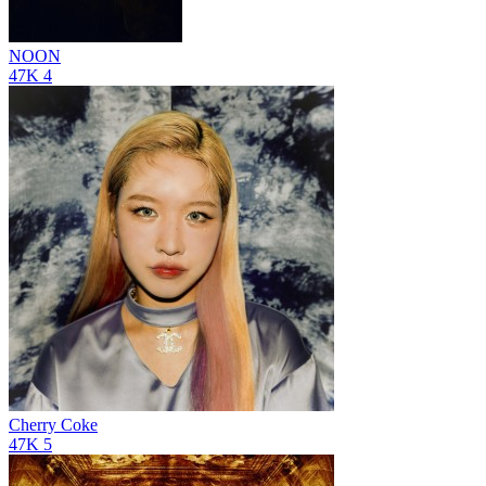
NOON
47K
4
Cherry Coke
47K
5