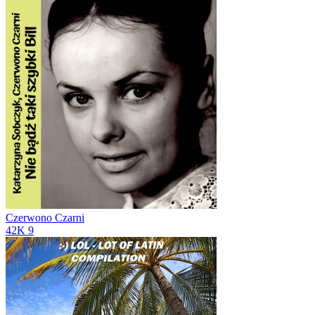
Czerwono Czarni
42K
9