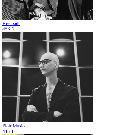
Riverside
45K
7
Piotr Musiał
44K
8