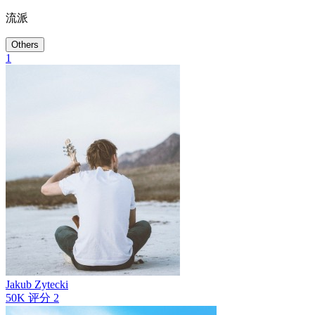
流派
Others
1
Jakub Zytecki
50K
评分
2