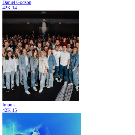
Daniel Godson
42K
14
Impuls
42K
15