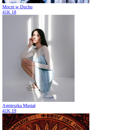
Mocni w Duchu
41K
18
Agnieszka Musiał
41K
19