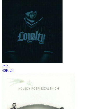
JnR
40K
24