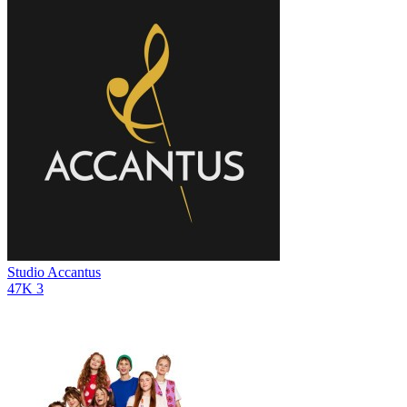
Studio Accantus
47K
3