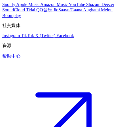
Spotify
Apple Music
Amazon Music
YouTube
Shazam
Deezer
SoundCloud
Tidal
QQ音乐
JioSaavn/Gaana
Anghami
Melon
Boomplay
社交媒体
Instagram
TikTok
X (Twitter)
Facebook
资源
帮助中心