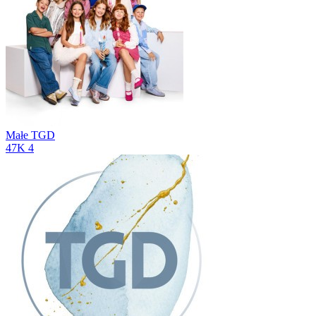
Małe TGD
47K
4