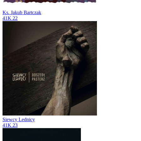
Ks. Jakub Bartczak
41K
22
Siewcy Lednicy
41K
23