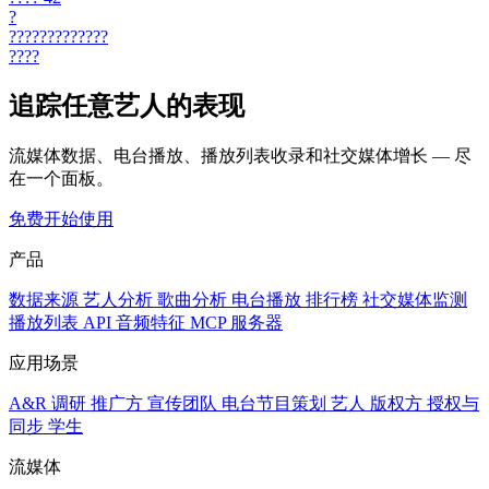
?
?????????????
????
追踪任意艺人的表现
流媒体数据、电台播放、播放列表收录和社交媒体增长 — 尽
在一个面板。
免费开始使用
产品
数据来源
艺人分析
歌曲分析
电台播放
排行榜
社交媒体监测
播放列表
API
音频特征
MCP 服务器
应用场景
A&R 调研
推广方
宣传团队
电台节目策划
艺人
版权方
授权与
同步
学生
流媒体