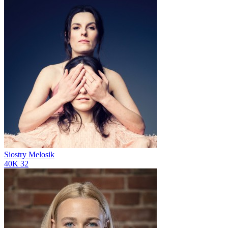
Siostry Melosik
40K
32