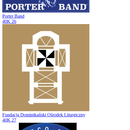
Porter Band
40K
26
Fundacja Dominikański Ośrodek Liturgiczny
40K
27