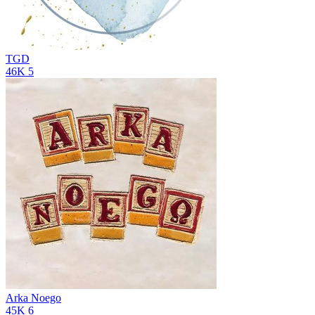
TGD
46K
5
Arka Noego
45K
6