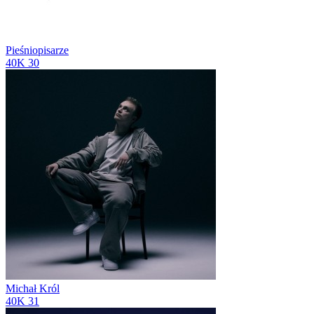
Pieśniopisarze
40K
30
Michał Król
40K
31