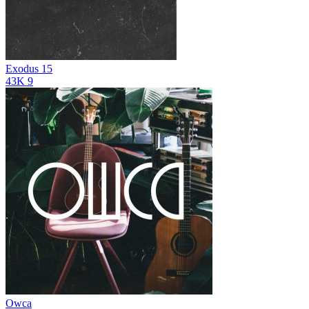
Exodus 15
43K
9
Owca