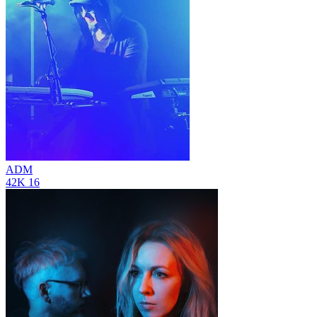
ADM
42K
16