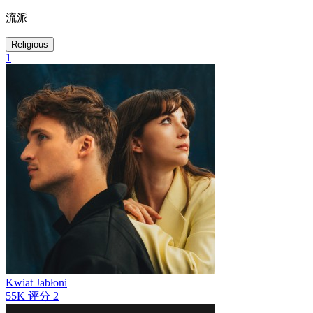
流派
Religious
1
Kwiat Jabłoni
55K
评分
2