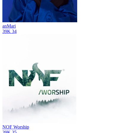
anMari
39K
34
NOF Worship
39K
35