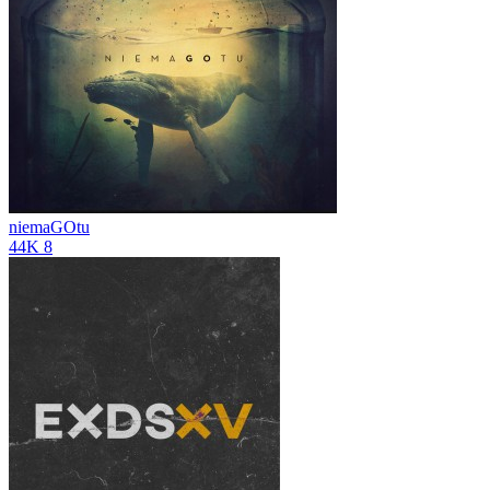
niemaGOtu
44K
8