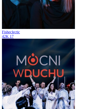
Fisheclectic
42K
17