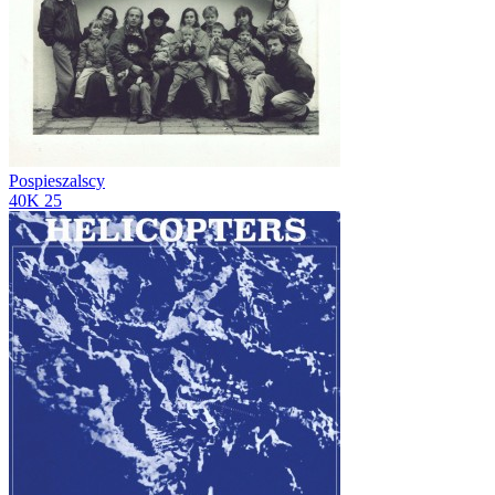
Pospieszalscy
40K
25