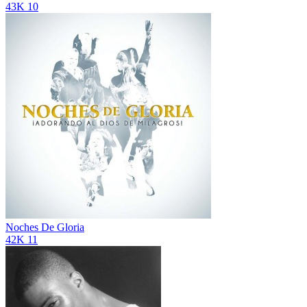
43K
10
Noches De Gloria
42K
11