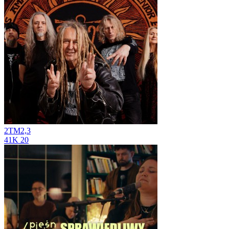
2TM2,3
41K
20