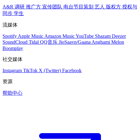
A&R 调研
推广方
宣传团队
电台节目策划
艺人
版权方
授权与
同步
学生
流媒体
Spotify
Apple Music
Amazon Music
YouTube
Shazam
Deezer
SoundCloud
Tidal
QQ音乐
JioSaavn/Gaana
Anghami
Melon
Boomplay
社交媒体
Instagram
TikTok
X (Twitter)
Facebook
资源
帮助中心