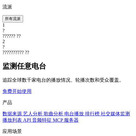
流派
所有流派
1
?
??????
??
2
?
??????????
??
监测任意电台
追踪全球数千家电台的播放情况、轮播次数和受众覆盖。
免费开始使用
产品
数据来源
艺人分析
歌曲分析
电台播放
排行榜
社交媒体监测
播放列表
API
音频特征
MCP 服务器
应用场景