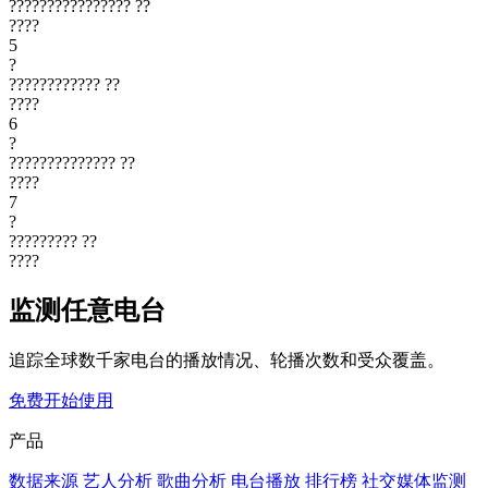
????????????????
??
????
5
?
????????????
??
????
6
?
??????????????
??
????
7
?
?????????
??
????
监测任意电台
追踪全球数千家电台的播放情况、轮播次数和受众覆盖。
免费开始使用
产品
数据来源
艺人分析
歌曲分析
电台播放
排行榜
社交媒体监测