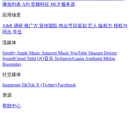
播放列表
API
音频特征
MCP 服务器
应用场景
A&R 调研
推广方
宣传团队
电台节目策划
艺人
版权方
授权与
同步
学生
流媒体
Spotify
Apple Music
Amazon Music
YouTube
Shazam
Deezer
SoundCloud
Tidal
QQ音乐
JioSaavn/Gaana
Anghami
Melon
Boomplay
社交媒体
Instagram
TikTok
X (Twitter)
Facebook
资源
帮助中心