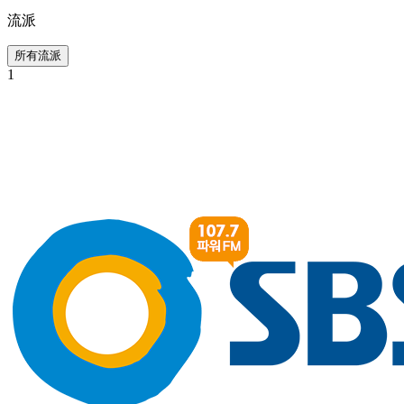
流派
所有流派
1