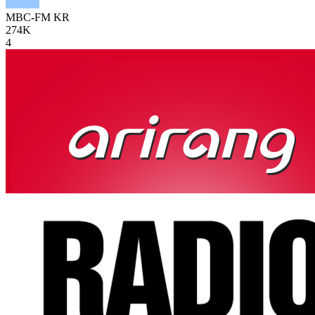
MBC-FM
KR
274K
4