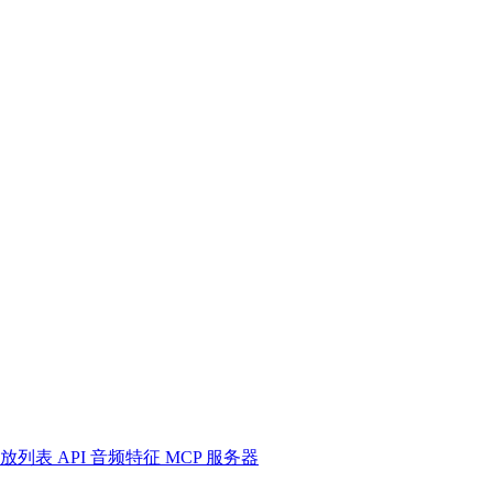
放列表
API
音频特征
MCP 服务器