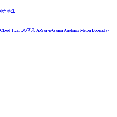
同步
学生
Cloud
Tidal
QQ音乐
JioSaavn/Gaana
Anghami
Melon
Boomplay