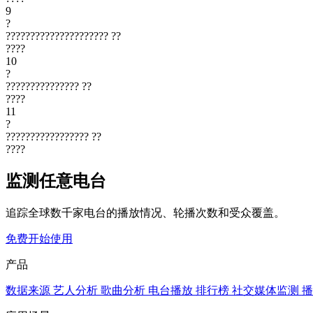
9
?
?????????????????????
??
????
10
?
???????????????
??
????
11
?
?????????????????
??
????
监测任意电台
追踪全球数千家电台的播放情况、轮播次数和受众覆盖。
免费开始使用
产品
数据来源
艺人分析
歌曲分析
电台播放
排行榜
社交媒体监测
播