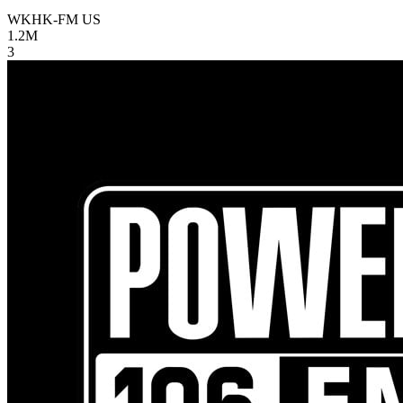
WKHK-FM
US
1.2M
3