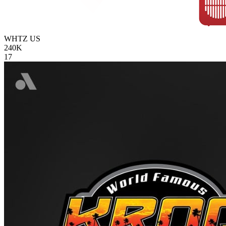
WHTZ
US
240K
17