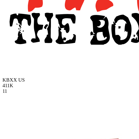
KBXX
US
411K
11