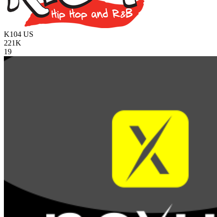
K104
US
221K
19