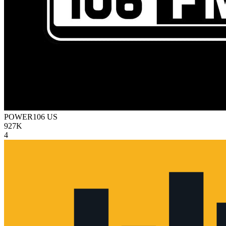
POWER106
US
927K
4