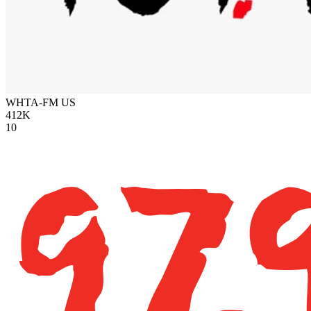
WHTA-FM
US
412K
10