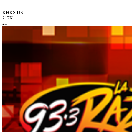
KHKS
US
212K
21