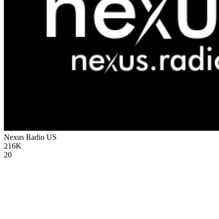
Nexus Radio
US
216K
20