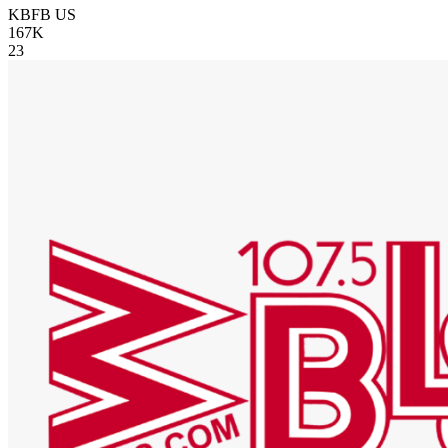
KBFB
US
167K
23