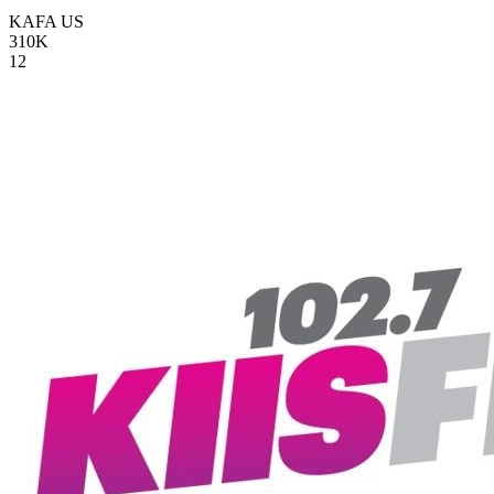
KAFA
US
310K
12