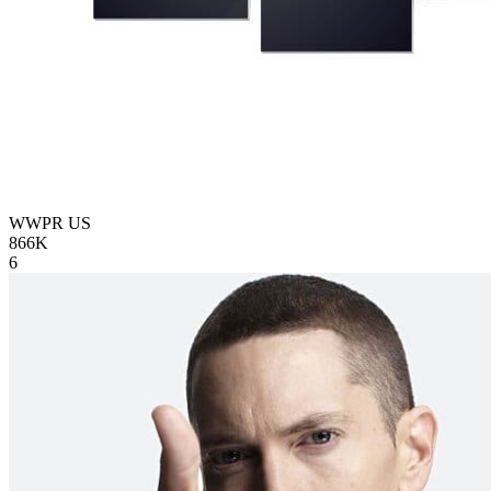
WWPR
US
866K
6