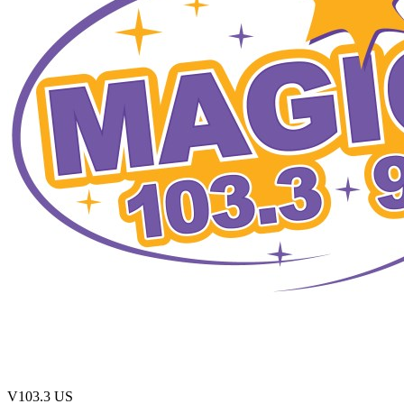
V103.3
US