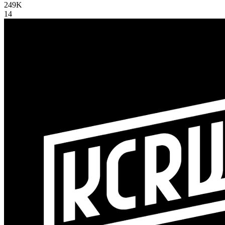
249K
14