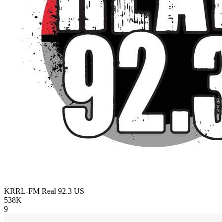
KRRL-FM Real 92.3
US
538K
9