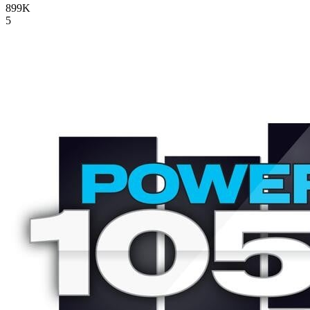
899K
5