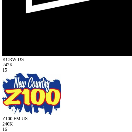
KCRW
US
242K
15
Z100 FM
US
240K
16