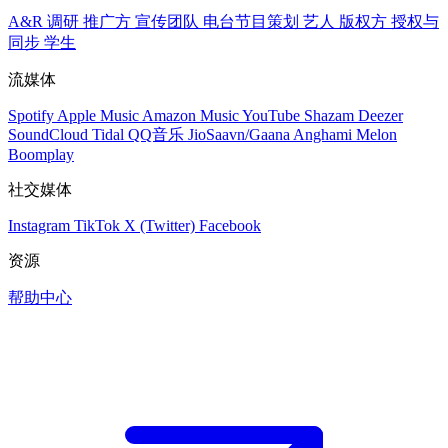
A&R 调研
推广方
宣传团队
电台节目策划
艺人
版权方
授权与
同步
学生
流媒体
Spotify
Apple Music
Amazon Music
YouTube
Shazam
Deezer
SoundCloud
Tidal
QQ音乐
JioSaavn/Gaana
Anghami
Melon
Boomplay
社交媒体
Instagram
TikTok
X (Twitter)
Facebook
资源
帮助中心