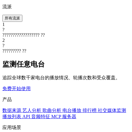
流派
所有流派
1
?
??????????????????
??
2
?
?????????
??
监测任意电台
追踪全球数千家电台的播放情况、轮播次数和受众覆盖。
免费开始使用
产品
数据来源
艺人分析
歌曲分析
电台播放
排行榜
社交媒体监测
播放列表
API
音频特征
MCP 服务器
应用场景