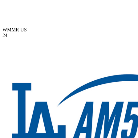
WMMR
US
24