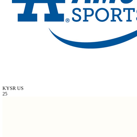
KYSR
US
25