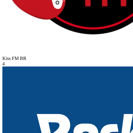
Kiss FM
BR
4