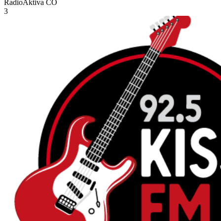
RadioAktiva
CO
3