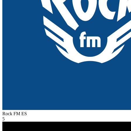
Rock FM
ES
5