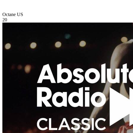
Octane
US
20