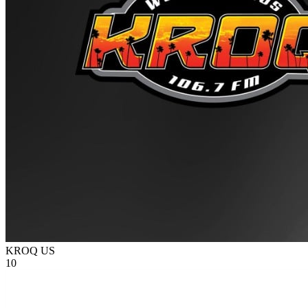
KROQ
US
10