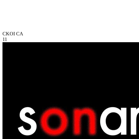
CKOI
CA
11