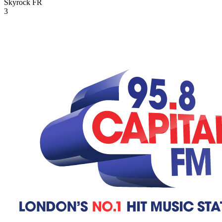
Skyrock
FR
3