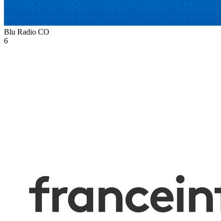
Blu Radio
CO
6