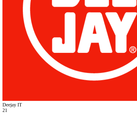
Deejay
IT
21