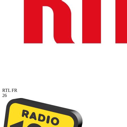
RTL
FR
26