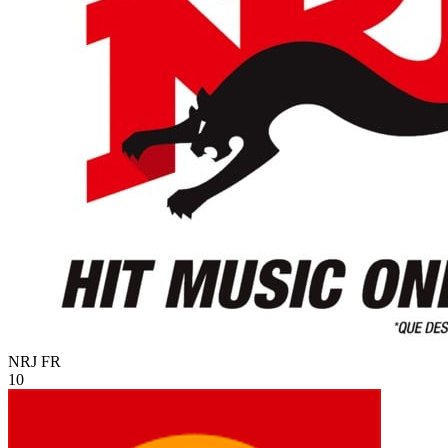
NRJ
FR
10