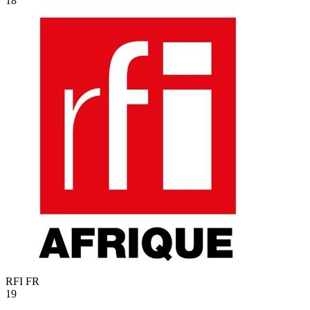
18
RFI
FR
19