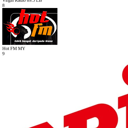
Virgin Radio 89.5
LB
8
Hot FM
MY
9