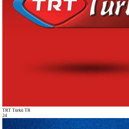
TRT Türkü
TR
24