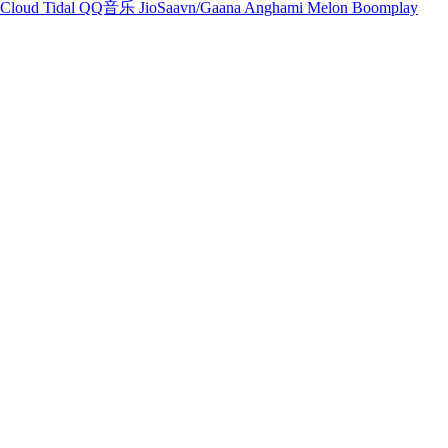
Cloud
Tidal
QQ音乐
JioSaavn/Gaana
Anghami
Melon
Boomplay