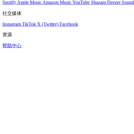
Spotify
Apple Music
Amazon Music
YouTube
Shazam
Deezer
Sound
社交媒体
Instagram
TikTok
X (Twitter)
Facebook
资源
帮助中心