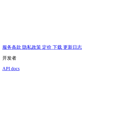
服务条款
隐私政策
定价
下载
更新日志
开发者
API docs