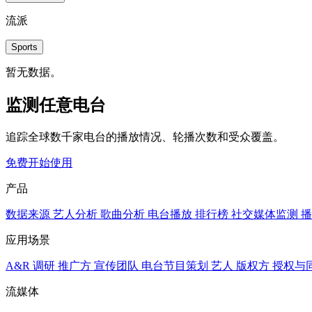
流派
Sports
暂无数据。
监测任意电台
追踪全球数千家电台的播放情况、轮播次数和受众覆盖。
免费开始使用
产品
数据来源
艺人分析
歌曲分析
电台播放
排行榜
社交媒体监测
播
应用场景
A&R 调研
推广方
宣传团队
电台节目策划
艺人
版权方
授权与
流媒体