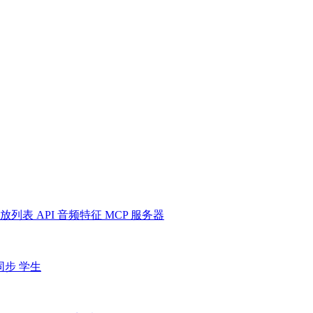
放列表
API
音频特征
MCP 服务器
同步
学生