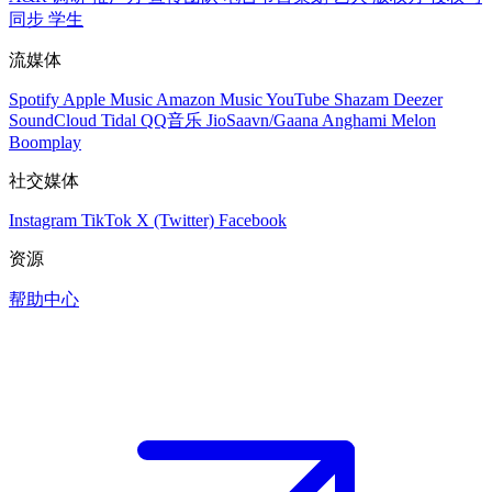
同步
学生
流媒体
Spotify
Apple Music
Amazon Music
YouTube
Shazam
Deezer
SoundCloud
Tidal
QQ音乐
JioSaavn/Gaana
Anghami
Melon
Boomplay
社交媒体
Instagram
TikTok
X (Twitter)
Facebook
资源
帮助中心