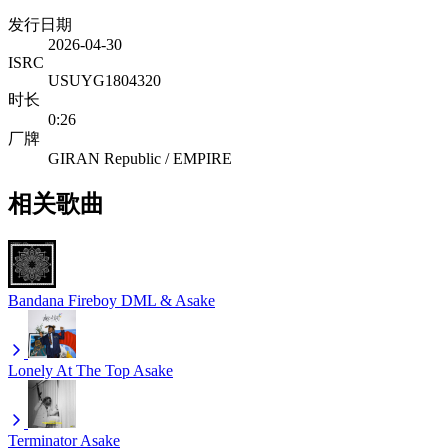
发行日期
2026-04-30
ISRC
USUYG1804320
时长
0:26
厂牌
GIRAN Republic / EMPIRE
相关歌曲
Bandana
Fireboy DML & Asake
Lonely At The Top
Asake
Terminator
Asake