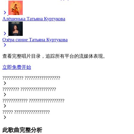
Алёшенька
Татьяна Куртукова
Озёра синие
Татьяна Куртукова
查看完整唱片目录，追踪所有平台的流媒体表现。
立即免费开始
??????????
?????????????????
????????
?????????????????
????????????
?????????????????
?????
?????????????????
此歌曲完整分析