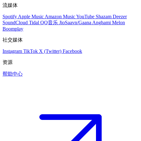
流媒体
Spotify
Apple Music
Amazon Music
YouTube
Shazam
Deezer
SoundCloud
Tidal
QQ音乐
JioSaavn/Gaana
Anghami
Melon
Boomplay
社交媒体
Instagram
TikTok
X (Twitter)
Facebook
资源
帮助中心