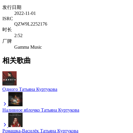
发行日期
2022-11-01
ISRC
QZW9L2252176
时长
2:52
厂牌
Gamma Music
相关歌曲
Одного
Татьяна Куртукова
Наливное яблочко
Татьяна Куртукова
Ромашка-Василёк
Татьяна Куртукова