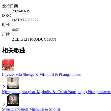
发行日期
2026-03-19
ISRC
QZTAT2655527
时长
4:42
厂牌
ZELIGEH PRODUCTION
相关歌曲
Luyazenzela
Shenge & Mjabulisi & Phangandawo
Njengothunjana (feat. Mjabulisi & iCrush Yamajongo)
Phangandawo 
Siyazithandanela
Mjabulisi & Mjolisi