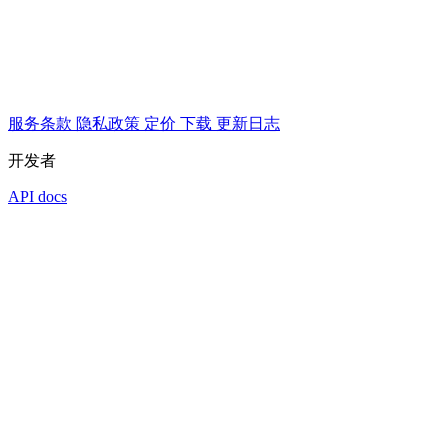
服务条款
隐私政策
定价
下载
更新日志
开发者
API docs