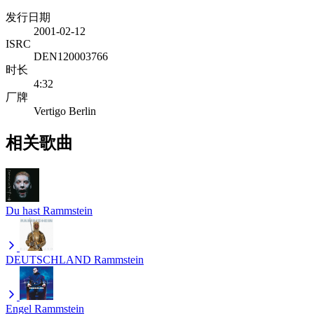
发行日期
2001-02-12
ISRC
DEN120003766
时长
4:32
厂牌
Vertigo Berlin
相关歌曲
Du hast
Rammstein
DEUTSCHLAND
Rammstein
Engel
Rammstein