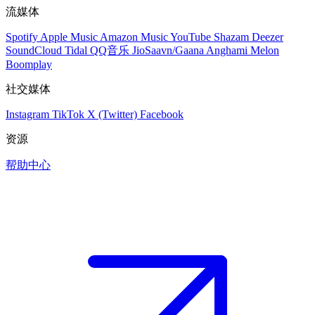
流媒体
Spotify
Apple Music
Amazon Music
YouTube
Shazam
Deezer
SoundCloud
Tidal
QQ音乐
JioSaavn/Gaana
Anghami
Melon
Boomplay
社交媒体
Instagram
TikTok
X (Twitter)
Facebook
资源
帮助中心