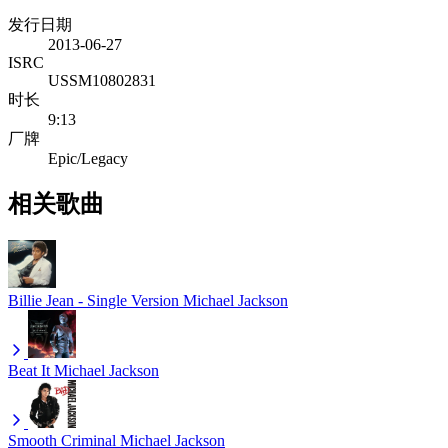
发行日期
2013-06-27
ISRC
USSM10802831
时长
9:13
厂牌
Epic/Legacy
相关歌曲
Billie Jean - Single Version
Michael Jackson
Beat It
Michael Jackson
Smooth Criminal
Michael Jackson