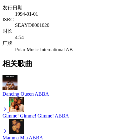
发行日期
1994-01-01
ISRC
SEAYD8001020
时长
4:54
厂牌
Polar Music International AB
相关歌曲
Dancing Queen
ABBA
Gimme! Gimme! Gimme!
ABBA
Mamma Mia
ABBA