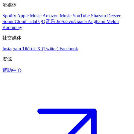
流媒体
Spotify
Apple Music
Amazon Music
YouTube
Shazam
Deezer
SoundCloud
Tidal
QQ音乐
JioSaavn/Gaana
Anghami
Melon
Boomplay
社交媒体
Instagram
TikTok
X (Twitter)
Facebook
资源
帮助中心