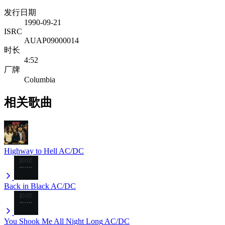
发行日期
1990-09-21
ISRC
AUAP09000014
时长
4:52
厂牌
Columbia
相关歌曲
Highway to Hell
AC/DC
Back in Black
AC/DC
You Shook Me All Night Long
AC/DC