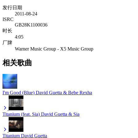
发行日期
2011-08-24
ISRC
GB28K1100036
时长
4:05
厂牌
Warner Music Group - X5 Music Group
相关歌曲
I'm Good (Blue)
David Guetta & Bebe Rexha
Titanium (feat. Sia)
David Guetta & Sia
Titanium
David Guetta