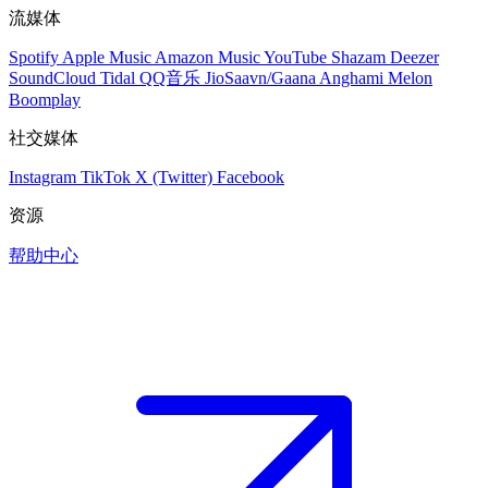
流媒体
Spotify
Apple Music
Amazon Music
YouTube
Shazam
Deezer
SoundCloud
Tidal
QQ音乐
JioSaavn/Gaana
Anghami
Melon
Boomplay
社交媒体
Instagram
TikTok
X (Twitter)
Facebook
资源
帮助中心