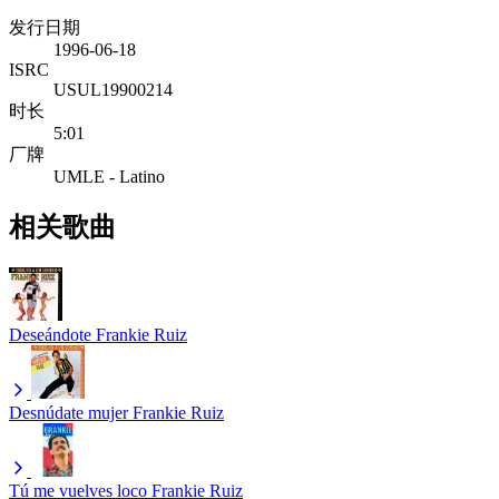
发行日期
1996-06-18
ISRC
USUL19900214
时长
5:01
厂牌
UMLE - Latino
相关歌曲
Deseándote
Frankie Ruiz
Desnúdate mujer
Frankie Ruiz
Tú me vuelves loco
Frankie Ruiz