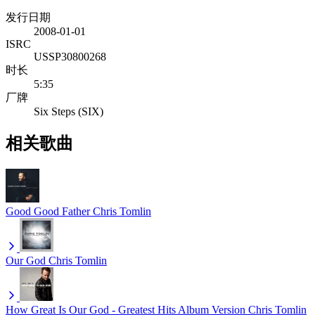
发行日期
2008-01-01
ISRC
USSP30800268
时长
5:35
厂牌
Six Steps (SIX)
相关歌曲
Good Good Father
Chris Tomlin
Our God
Chris Tomlin
How Great Is Our God - Greatest Hits Album Version
Chris Tomlin