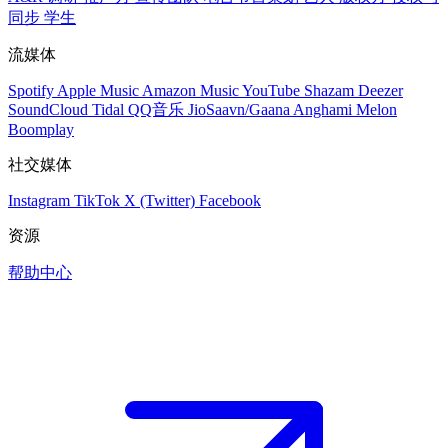
同步
学生
流媒体
Spotify
Apple Music
Amazon Music
YouTube
Shazam
Deezer
SoundCloud
Tidal
QQ音乐
JioSaavn/Gaana
Anghami
Melon
Boomplay
社交媒体
Instagram
TikTok
X (Twitter)
Facebook
资源
帮助中心