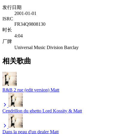
发行日期
2001-01-01
ISRC
FR34Q9808130
时长
4:04
厂牌
Universal Music Division Barclay
相关歌曲
R&B 2 rue (edit version)
Matt
Cendrillon du ghetto
Lord Kossity & Matt
Dans la peau d'un dealer
Matt