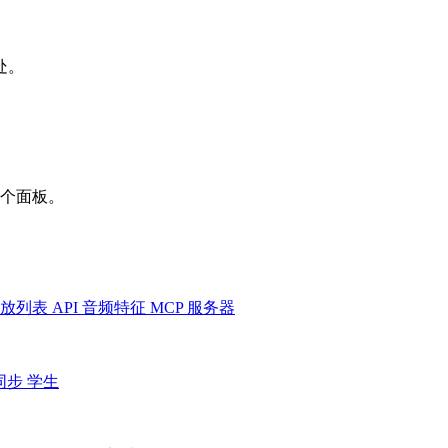
处。
一个面板。
放列表
API
音频特征
MCP 服务器
同步
学生