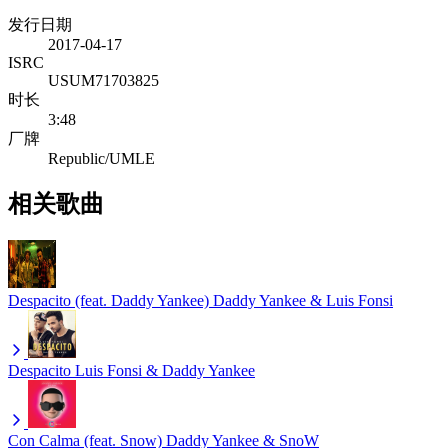
发行日期
2017-04-17
ISRC
USUM71703825
时长
3:48
厂牌
Republic/UMLE
相关歌曲
Despacito (feat. Daddy Yankee)
Daddy Yankee & Luis Fonsi
Despacito
Luis Fonsi & Daddy Yankee
Con Calma (feat. Snow)
Daddy Yankee & SnoW