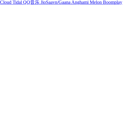
Cloud
Tidal
QQ音乐
JioSaavn/Gaana
Anghami
Melon
Boomplay