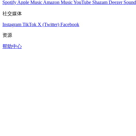
Spotify
Apple Music
Amazon Music
YouTube
Shazam
Deezer
Sound
社交媒体
Instagram
TikTok
X (Twitter)
Facebook
资源
帮助中心