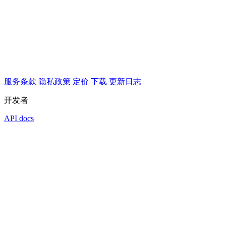
服务条款
隐私政策
定价
下载
更新日志
开发者
API docs