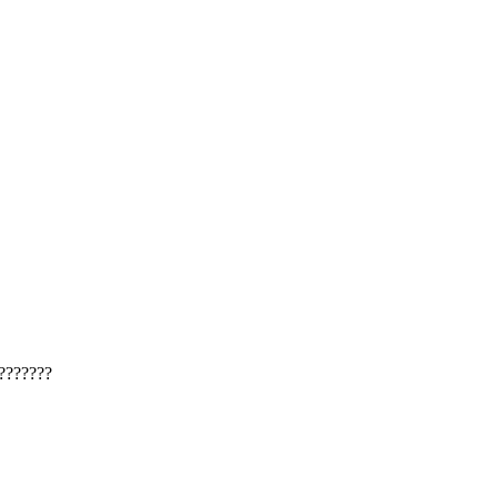
???????