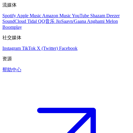
流媒体
Spotify
Apple Music
Amazon Music
YouTube
Shazam
Deezer
SoundCloud
Tidal
QQ音乐
JioSaavn/Gaana
Anghami
Melon
Boomplay
社交媒体
Instagram
TikTok
X (Twitter)
Facebook
资源
帮助中心