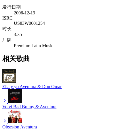
发行日期
2006-12-19
ISRC
US83W0601254
时长
3:35
厂牌
Premium Latin Music
相关歌曲
Ella y yo
Aventura & Don Omar
Volví
Bad Bunny & Aventura
Obsesion
Aventura