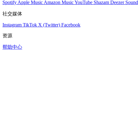
Spotify
Apple Music
Amazon Music
YouTube
Shazam
Deezer
Sound
社交媒体
Instagram
TikTok
X (Twitter)
Facebook
资源
帮助中心