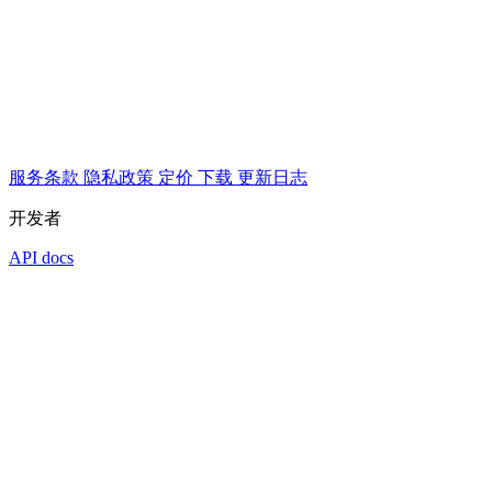
服务条款
隐私政策
定价
下载
更新日志
开发者
API docs