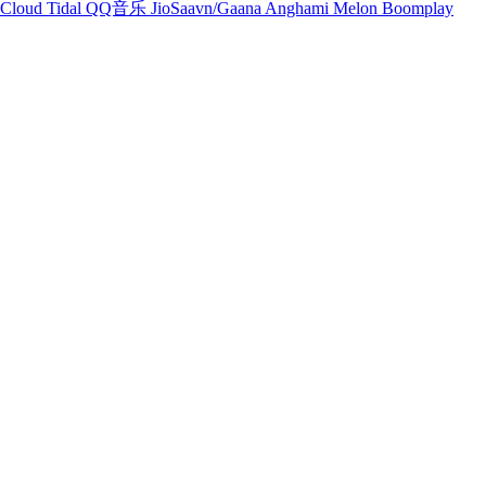
Cloud
Tidal
QQ音乐
JioSaavn/Gaana
Anghami
Melon
Boomplay