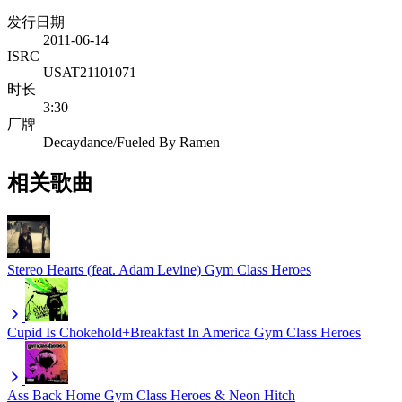
发行日期
2011-06-14
ISRC
USAT21101071
时长
3:30
厂牌
Decaydance/Fueled By Ramen
相关歌曲
Stereo Hearts (feat. Adam Levine)
Gym Class Heroes
Cupid Is Chokehold+Breakfast In America
Gym Class Heroes
Ass Back Home
Gym Class Heroes & Neon Hitch