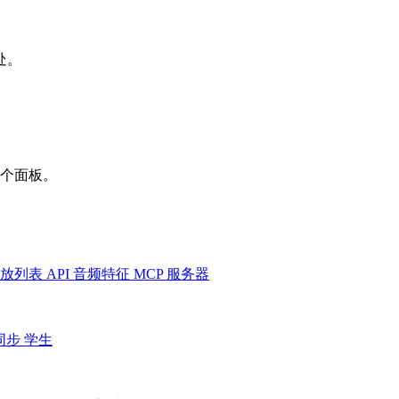
处。
一个面板。
放列表
API
音频特征
MCP 服务器
同步
学生