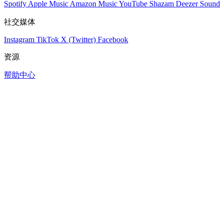
Spotify
Apple Music
Amazon Music
YouTube
Shazam
Deezer
Sound
社交媒体
Instagram
TikTok
X (Twitter)
Facebook
资源
帮助中心