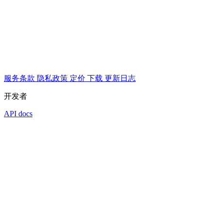
服务条款
隐私政策
定价
下载
更新日志
开发者
API docs