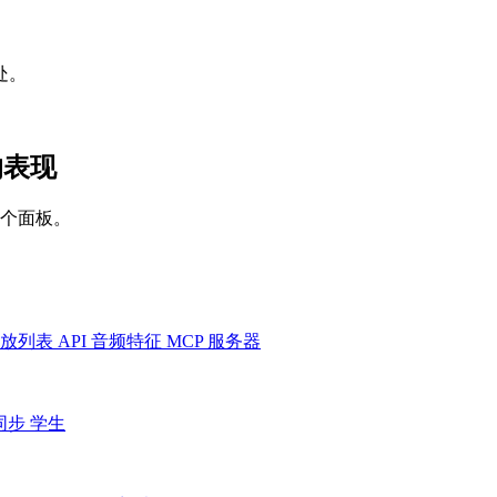
处。
台的表现
一个面板。
放列表
API
音频特征
MCP 服务器
同步
学生