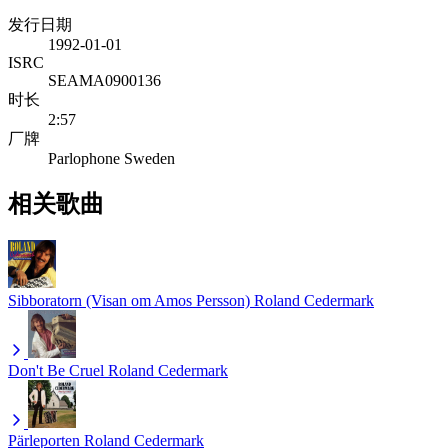
发行日期
1992-01-01
ISRC
SEAMA0900136
时长
2:57
厂牌
Parlophone Sweden
相关歌曲
Sibboratorn (Visan om Amos Persson)
Roland Cedermark
Don't Be Cruel
Roland Cedermark
Pärleporten
Roland Cedermark