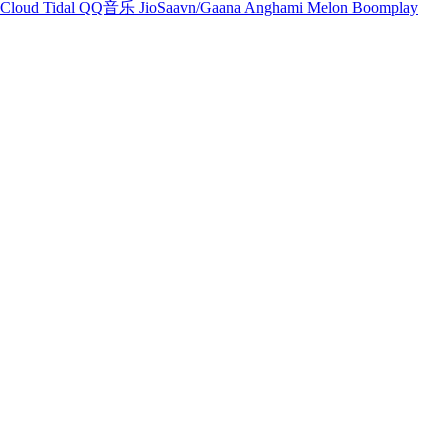
Cloud
Tidal
QQ音乐
JioSaavn/Gaana
Anghami
Melon
Boomplay