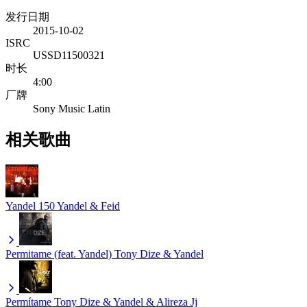
发行日期
2015-10-02
ISRC
USSD11500321
时长
4:00
厂牌
Sony Music Latin
相关歌曲
Yandel 150
Yandel & Feid
Permitame (feat. Yandel)
Tony Dize & Yandel
Permítame
Tony Dize & Yandel & Alireza Jj