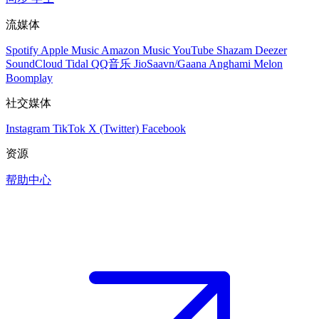
流媒体
Spotify
Apple Music
Amazon Music
YouTube
Shazam
Deezer
SoundCloud
Tidal
QQ音乐
JioSaavn/Gaana
Anghami
Melon
Boomplay
社交媒体
Instagram
TikTok
X (Twitter)
Facebook
资源
帮助中心