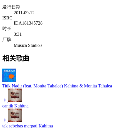
发行日期
2011-09-12
ISRC
IDA181345728
时长
3:31
厂牌
Musica Studio's
相关歌曲
Titik Nadir (feat. Monita Tahalea)
Kahitna & Monita Tahalea
cantik
Kahitna
tak sebebas merpati
Kahitna