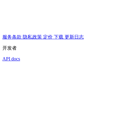
服务条款
隐私政策
定价
下载
更新日志
开发者
API docs