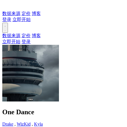
数据来源
定价
博客
登录
立即开始
数据来源
定价
博客
立即开始
登录
One Dance
Drake
,
WizKid
,
Kyla