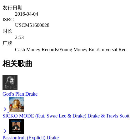
发行日期
2016-04-04
ISRC
USCM51600028
时长
2:53
厂牌
Cash Money Records/Young Money Ent./Universal Rec.
相关歌曲
God's Plan
Drake
SICKO MODE (feat. Swae Lee & Drake)
Drake & Travis Scott
Passionfruit (Explicit)
Drake