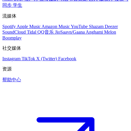
同步
学生
流媒体
Spotify
Apple Music
Amazon Music
YouTube
Shazam
Deezer
SoundCloud
Tidal
QQ音乐
JioSaavn/Gaana
Anghami
Melon
Boomplay
社交媒体
Instagram
TikTok
X (Twitter)
Facebook
资源
帮助中心