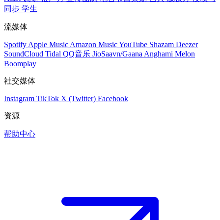
同步
学生
流媒体
Spotify
Apple Music
Amazon Music
YouTube
Shazam
Deezer
SoundCloud
Tidal
QQ音乐
JioSaavn/Gaana
Anghami
Melon
Boomplay
社交媒体
Instagram
TikTok
X (Twitter)
Facebook
资源
帮助中心