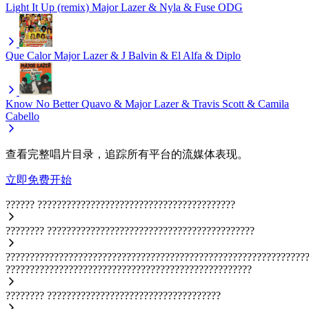
Light It Up (remix)
Major Lazer & Nyla & Fuse ODG
Que Calor
Major Lazer & J Balvin & El Alfa & Diplo
Know No Better
Quavo & Major Lazer & Travis Scott & Camila
Cabello
查看完整唱片目录，追踪所有平台的流媒体表现。
立即免费开始
??????
?????????????????????????????????????????
????????
???????????????????????????????????????????
??????????????????????????????????????????????????????????????
???????????????????????????????????????????????????
????????
????????????????????????????????????