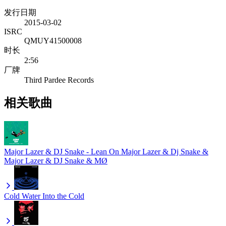
发行日期
2015-03-02
ISRC
QMUY41500008
时长
2:56
厂牌
Third Pardee Records
相关歌曲
Major Lazer & DJ Snake - Lean On
Major Lazer & Dj Snake &
Major Lazer & DJ Snake & MØ
Cold Water
Into the Cold