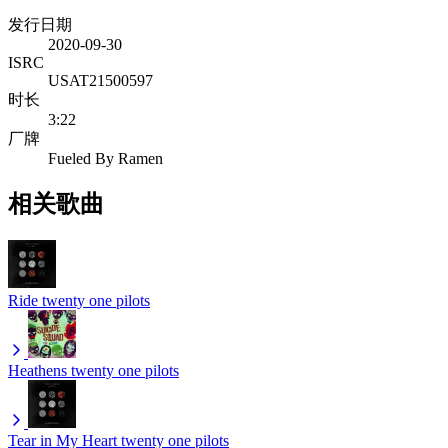
发行日期
2020-09-30
ISRC
USAT21500597
时长
3:22
厂牌
Fueled By Ramen
相关歌曲
Ride
twenty one pilots
Heathens
twenty one pilots
Tear in My Heart
twenty one pilots