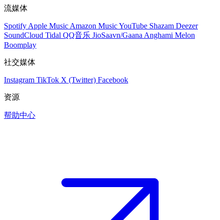
流媒体
Spotify
Apple Music
Amazon Music
YouTube
Shazam
Deezer
SoundCloud
Tidal
QQ音乐
JioSaavn/Gaana
Anghami
Melon
Boomplay
社交媒体
Instagram
TikTok
X (Twitter)
Facebook
资源
帮助中心