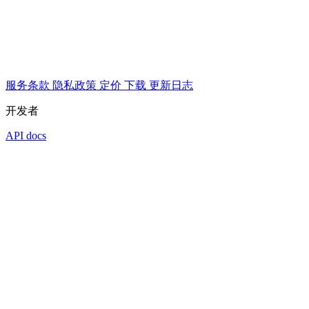
服务条款
隐私政策
定价
下载
更新日志
开发者
API docs