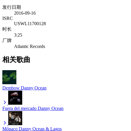
发行日期
2016-09-16
ISRC
USWL11700128
时长
3:25
厂牌
Atlantic Records
相关歌曲
Dembow
Danny Ocean
Fuera del mercado
Danny Ocean
Mónaco
Danny Ocean & Lagos