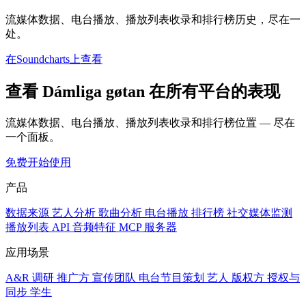
流媒体数据、电台播放、播放列表收录和排行榜历史，尽在一
处。
在Soundcharts上查看
查看 Dámliga gøtan 在所有平台的表现
流媒体数据、电台播放、播放列表收录和排行榜位置 — 尽在
一个面板。
免费开始使用
产品
数据来源
艺人分析
歌曲分析
电台播放
排行榜
社交媒体监测
播放列表
API
音频特征
MCP 服务器
应用场景
A&R 调研
推广方
宣传团队
电台节目策划
艺人
版权方
授权与
同步
学生