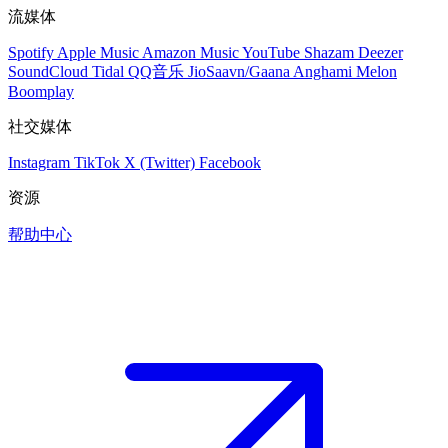
流媒体
Spotify
Apple Music
Amazon Music
YouTube
Shazam
Deezer
SoundCloud
Tidal
QQ音乐
JioSaavn/Gaana
Anghami
Melon
Boomplay
社交媒体
Instagram
TikTok
X (Twitter)
Facebook
资源
帮助中心