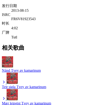
发行日期
2013-08-15
ISRC
FR6V81923543
时长
4:02
厂牌
Tutl
相关歌曲
Nánd
Tvey av kamarinum
Teir sigla
Tvey av kamarinum
Mær leingist
Tvey av kamarinum