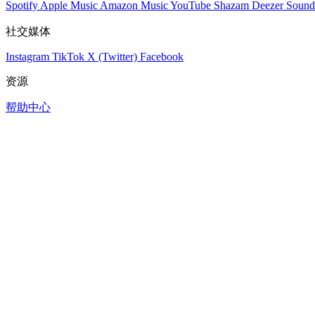
Spotify
Apple Music
Amazon Music
YouTube
Shazam
Deezer
Sound
社交媒体
Instagram
TikTok
X (Twitter)
Facebook
资源
帮助中心