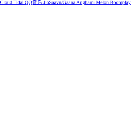
Cloud
Tidal
QQ音乐
JioSaavn/Gaana
Anghami
Melon
Boomplay