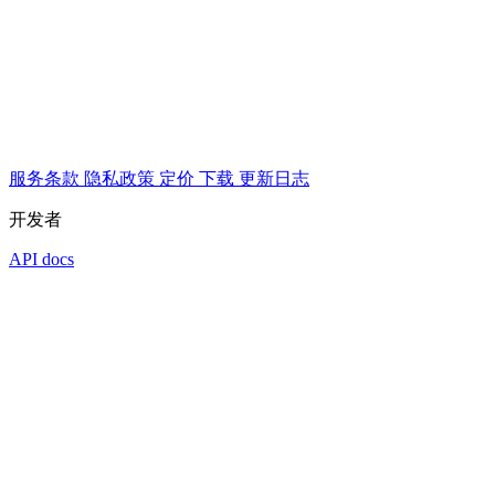
服务条款
隐私政策
定价
下载
更新日志
开发者
API docs