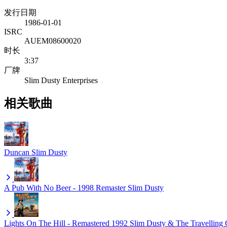
发行日期
1986-01-01
ISRC
AUEM08600020
时长
3:37
厂牌
Slim Dusty Enterprises
相关歌曲
Duncan
Slim Dusty
A Pub With No Beer - 1998 Remaster
Slim Dusty
Lights On The Hill - Remastered 1992
Slim Dusty & The Travelling