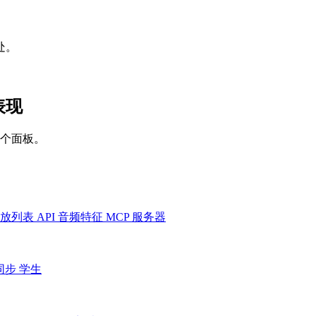
处。
的表现
一个面板。
放列表
API
音频特征
MCP 服务器
同步
学生