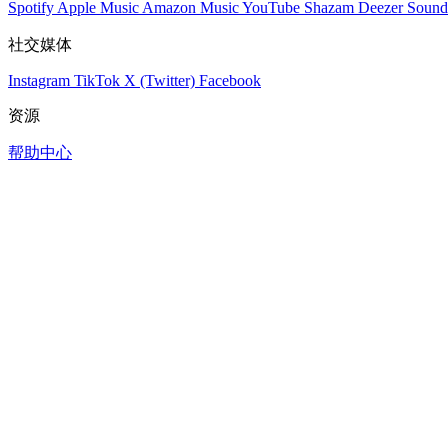
Spotify
Apple Music
Amazon Music
YouTube
Shazam
Deezer
Sound
社交媒体
Instagram
TikTok
X (Twitter)
Facebook
资源
帮助中心