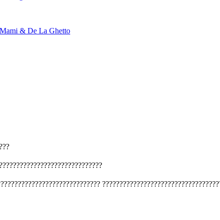
a Mami & De La Ghetto
???
??????????????????????????????
??????????????????????????????
??????????????????????????????????