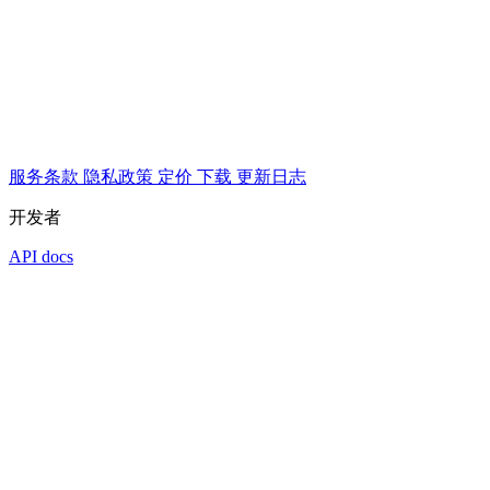
服务条款
隐私政策
定价
下载
更新日志
开发者
API docs