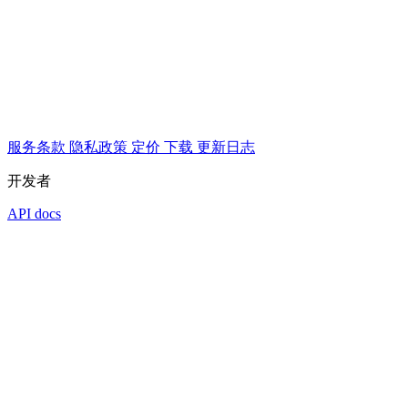
服务条款
隐私政策
定价
下载
更新日志
开发者
API docs