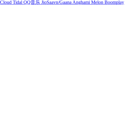
Cloud
Tidal
QQ音乐
JioSaavn/Gaana
Anghami
Melon
Boomplay