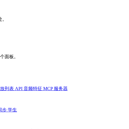
处。
一个面板。
放列表
API
音频特征
MCP 服务器
同步
学生