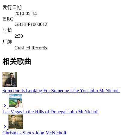
发行日期
2010-05-14
ISRC
GBHFP1000012
时长
2:30
厂牌
Crashed Records
相关歌曲
Someone Is Looking For Someone Like You
John McNicholl
Las Vegas in the Hills of Donegal
John McNicholl
Christmas Shoes
John McNicholl