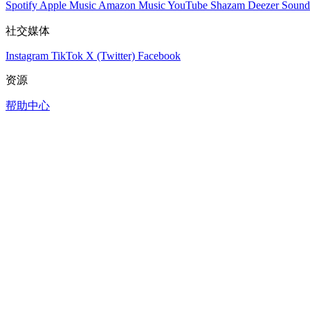
Spotify
Apple Music
Amazon Music
YouTube
Shazam
Deezer
Sound
社交媒体
Instagram
TikTok
X (Twitter)
Facebook
资源
帮助中心