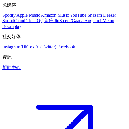
流媒体
Spotify
Apple Music
Amazon Music
YouTube
Shazam
Deezer
SoundCloud
Tidal
QQ音乐
JioSaavn/Gaana
Anghami
Melon
Boomplay
社交媒体
Instagram
TikTok
X (Twitter)
Facebook
资源
帮助中心