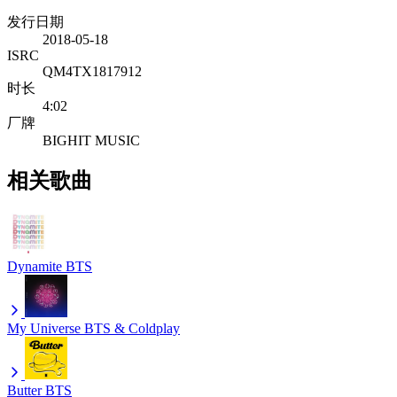
发行日期
2018-05-18
ISRC
QM4TX1817912
时长
4:02
厂牌
BIGHIT MUSIC
相关歌曲
Dynamite
BTS
My Universe
BTS & Coldplay
Butter
BTS