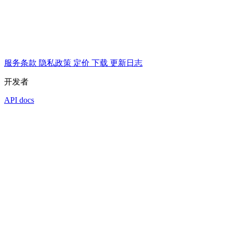
服务条款
隐私政策
定价
下载
更新日志
开发者
API docs