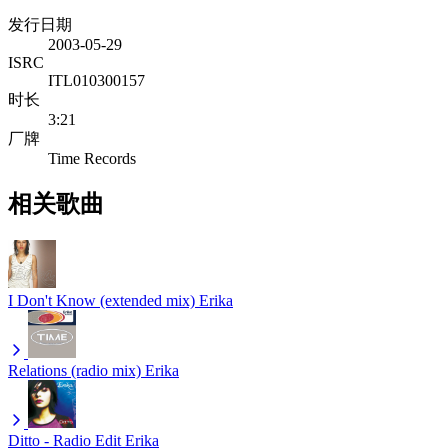
发行日期
2003-05-29
ISRC
ITL010300157
时长
3:21
厂牌
Time Records
相关歌曲
I Don't Know (extended mix)
Erika
Relations (radio mix)
Erika
Ditto - Radio Edit
Erika