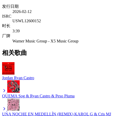
发行日期
2026-02-12
ISRC
USWL12600152
时长
3:39
厂牌
Warner Music Group - X5 Music Group
相关歌曲
Jordan
Ryan Castro
QUEMA
Sog & Ryan Castro & Peso Pluma
UNA NOCHE EN MEDELLÍN (REMIX)
KAROL G & Cris MJ