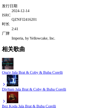
发行日期
2024-12-14
ISRC
QZNFJ2416201
时长
2:41
厂牌
Imperia, by Yellowcake, Inc.
相关歌曲
Ona'e
Jala Brat & Coby & Buba Corelli
Divljam
Jala Brat & Coby & Buba Corelli
Bez Koda
Jala Brat & Buba Corelli