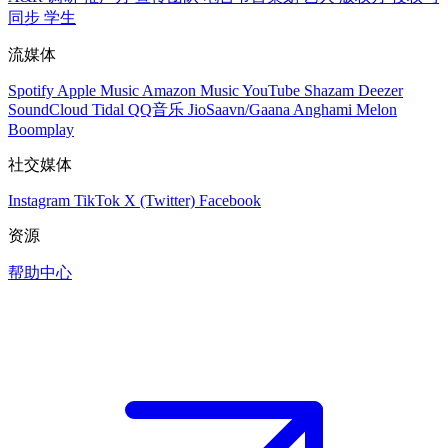
同步
学生
流媒体
Spotify
Apple Music
Amazon Music
YouTube
Shazam
Deezer
SoundCloud
Tidal
QQ音乐
JioSaavn/Gaana
Anghami
Melon
Boomplay
社交媒体
Instagram
TikTok
X (Twitter)
Facebook
资源
帮助中心