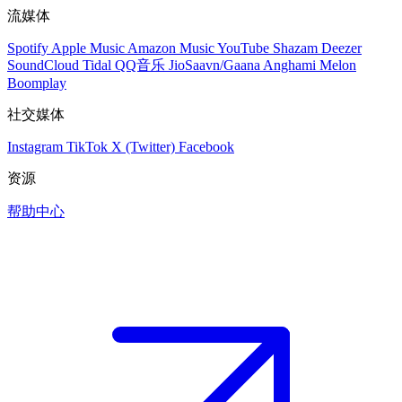
流媒体
Spotify
Apple Music
Amazon Music
YouTube
Shazam
Deezer
SoundCloud
Tidal
QQ音乐
JioSaavn/Gaana
Anghami
Melon
Boomplay
社交媒体
Instagram
TikTok
X (Twitter)
Facebook
资源
帮助中心