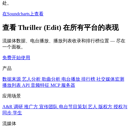
处。
在Soundcharts上查看
查看 Thriller (Edit) 在所有平台的表现
流媒体数据、电台播放、播放列表收录和排行榜位置 — 尽在
一个面板。
免费开始使用
产品
数据来源
艺人分析
歌曲分析
电台播放
排行榜
社交媒体监测
播放列表
API
音频特征
MCP 服务器
应用场景
A&R 调研
推广方
宣传团队
电台节目策划
艺人
版权方
授权与
同步
学生
流媒体