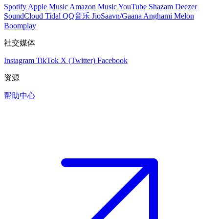
Spotify
Apple Music
Amazon Music
YouTube
Shazam
Deezer
SoundCloud
Tidal
QQ音乐
JioSaavn/Gaana
Anghami
Melon
Boomplay
社交媒体
Instagram
TikTok
X (Twitter)
Facebook
资源
帮助中心