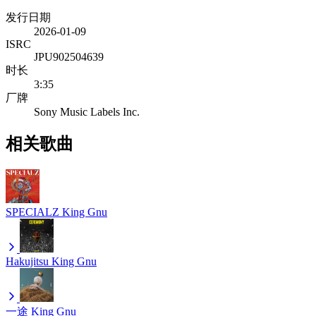
发行日期
2026-01-09
ISRC
JPU902504639
时长
3:35
厂牌
Sony Music Labels Inc.
相关歌曲
SPECIALZ
King Gnu
Hakujitsu
King Gnu
一途
King Gnu