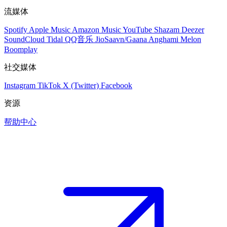
流媒体
Spotify
Apple Music
Amazon Music
YouTube
Shazam
Deezer
SoundCloud
Tidal
QQ音乐
JioSaavn/Gaana
Anghami
Melon
Boomplay
社交媒体
Instagram
TikTok
X (Twitter)
Facebook
资源
帮助中心