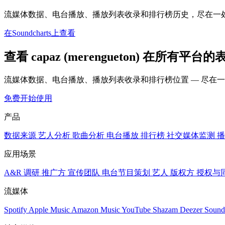
流媒体数据、电台播放、播放列表收录和排行榜历史，尽在一
在Soundcharts上查看
查看 capaz (merengueton) 在所有平台的
流媒体数据、电台播放、播放列表收录和排行榜位置 — 尽在
免费开始使用
产品
数据来源
艺人分析
歌曲分析
电台播放
排行榜
社交媒体监测
播
应用场景
A&R 调研
推广方
宣传团队
电台节目策划
艺人
版权方
授权与
流媒体
Spotify
Apple Music
Amazon Music
YouTube
Shazam
Deezer
Sound