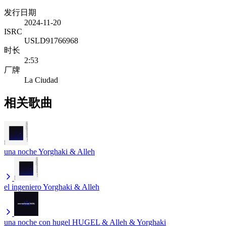
发行日期
2024-11-20
ISRC
USLD91766968
时长
2:53
厂牌
La Ciudad
相关歌曲
una noche
Yorghaki & Alleh
el ingeniero
Yorghaki & Alleh
una noche con hugel
HUGEL & Alleh & Yorghaki